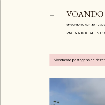
VOANDO
@voandovou.com.br - viagens 
PÁGINA INICIAL
MEU
Mostrando postagens de deze
P
o
s
t
a