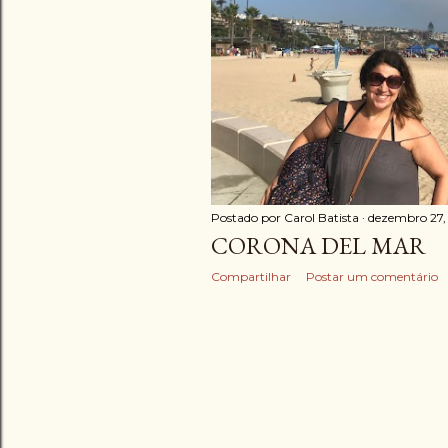
g
e
n
s
Postado por
Carol Batista
dezembro 27,
CORONA DEL MAR
Compartilhar
Postar um comentário