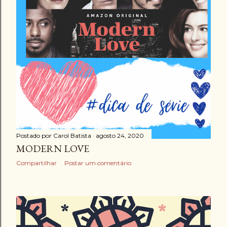
g
e
n
s
Postado por
Carol Batista
agosto 24, 2020
MODERN LOVE
Compartilhar
Postar um comentário