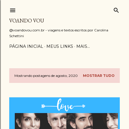
Pular para o conteúdo principal
VOANDO VOU
@voandovou.com.br - viagens e textos escritos por Carolina
Schettini
PÁGINA INICIAL
MEUS LINKS
MAIS…
Mostrando postagens de agosto, 2020
MOSTRAR TUDO
P
o
s
t
a