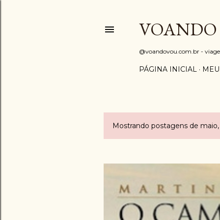
VOANDO
@voandovou.com.br - viagens 
PÁGINA INICIAL
MEU
Mostrando postagens de maio,
P
o
s
t
a