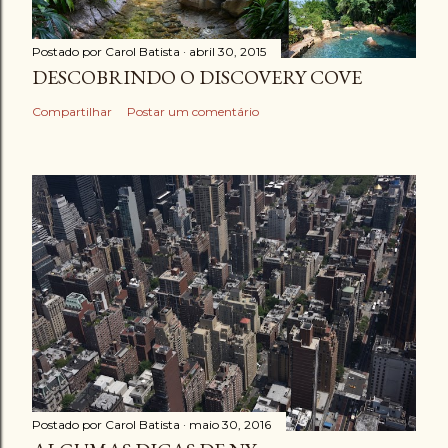
Postado por
Carol Batista
abril 30, 2015
DESCOBRINDO O DISCOVERY COVE
Compartilhar
Postar um comentário
Postado por
Carol Batista
maio 30, 2016