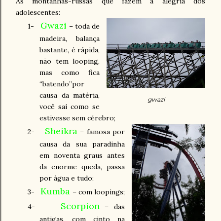
As montanhas-russas que fazem a alegria dos
adolescentes:
Gwazi
1-
– toda de
madeira, balança
bastante, é rápida,
não tem looping,
mas como fica
“batendo”por
causa da matéria,
gwazi
você sai como se
estivesse sem cérebro;
Sheikra
2-
– famosa por
causa da sua paradinha
em noventa graus antes
da enorme queda, passa
por água e tudo;
Kumba
3-
– com loopings;
Scorpion
4-
– das
antigas, com cinto na