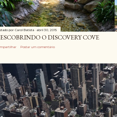
stado por
Carol Batista
abril 30, 2015
ESCOBRINDO O DISCOVERY COVE
mpartilhar
Postar um comentário