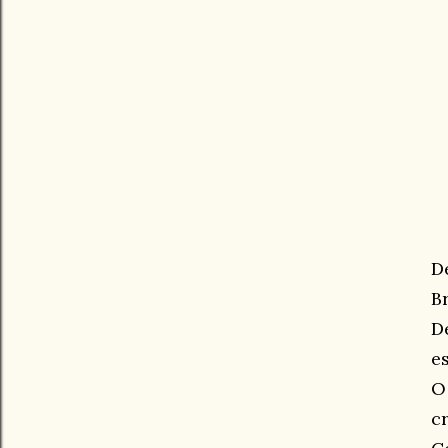
D
B
D
e
O
c