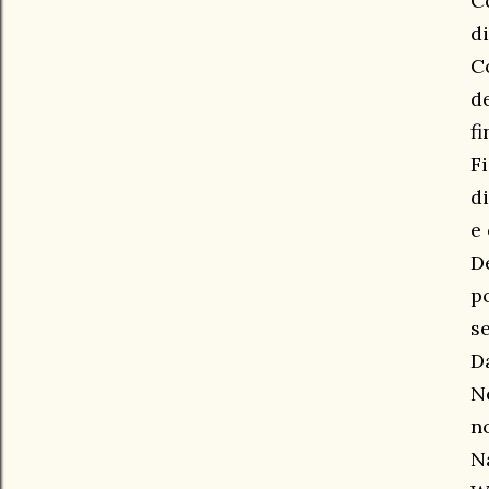
C
d
C
d
f
F
d
e
D
p
s
D
N
n
N