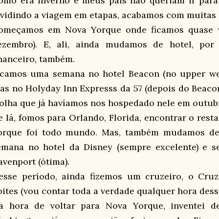
omo era inverno e meus pais não queriam ir par
ividindo a viagem em etapas, acabamos com muitas 
omeçamos em Nova Yorque onde ficamos quase vi
ezembro). E, ali, ainda mudamos de hotel, por 
inanceiro, também.
icamos uma semana no hotel Beacon (no upper west
ias no Holyday Inn Expresss da 57 (depois do Beaco
 olha que já havíamos nos hospedado nele em outubr
e lá, fomos para Orlando, Florida, encontrar o resta
orque foi todo mundo. Mas, também mudamos de
emana no hotel da Disney (sempre excelente) e 
avenport (ótima).
esse período, ainda fizemos um cruzeiro, o Cruz
oites (vou contar toda a verdade qualquer hora dess
a hora de voltar para Nova Yorque, inventei d