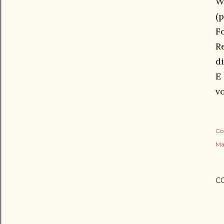
W
(
F
R
d
E
vo
Co
Ma
C