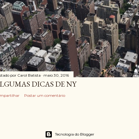
stado por
Carol Batista
maio 30, 2016
LGUMAS DICAS DE NY
mpartilhar
Postar um comentário
Tecnologia do Blogger