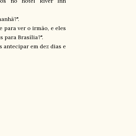
mos no hotel River Inn
anhã?".
 para ver o irmão, e eles
 para Brasília?".
s antecipar em dez dias e