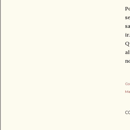
P
s
ir.
Q
a
n
Co
Ma
C