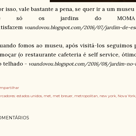
or isso, vale bastante a pena, se quer ir a um museu
se só os jardins do MOM
atisfazem
voandovou.blogspot.com/2016/07/jardim-de-esc
uando fomos ao museu, após visitá-los seguimos p
lmoçar (o restaurante cafeteria é self service, ótim
o telhado -
voandovou.blogspot.com/2016/08/jardim-no-t
mpartilhar
rcadores:
estados unidos
met
met breuer
metropolitan
new york
Nova York
OMENTÁRIOS