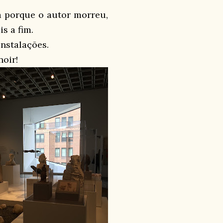
a porque o autor morreu,
s a fim.
nstalações.
noir!