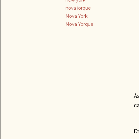
new york
nova iorque
Nova York
Nova Yorque
À
c
E