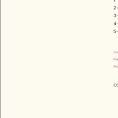
2
3
4
5
Co
Ma
No
C