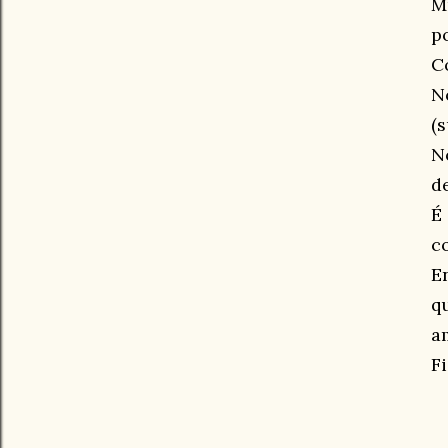
M
p
C
N
(
N
de
É
c
E
q
a
F