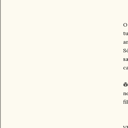
O
t
a
S
s
c

n
fi
V