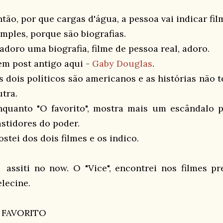
ntão, por que cargas d'água, a pessoa vai indicar fil
imples, porque são biografias.
 adoro uma biografia, filme de pessoa real, adoro.
em post antigo aqui -
Gaby Douglas
.
s dois políticos são americanos e as histórias não
utra.
nquanto "O favorito", mostra mais um escândalo pe
astidores do poder.
stei dos dois filmes e os indico.
 assiti no now. O "Vice", encontrei nos filmes pr
elecine.
 FAVORITO