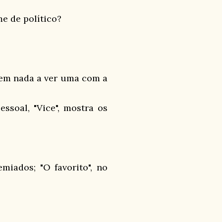
me de político?
 tem nada a ver uma com a
ssoal, "Vice", mostra os
emiados; "O favorito", no