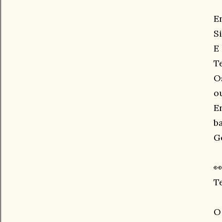
E
S
E
T
O
o
E
b
Go

T
O