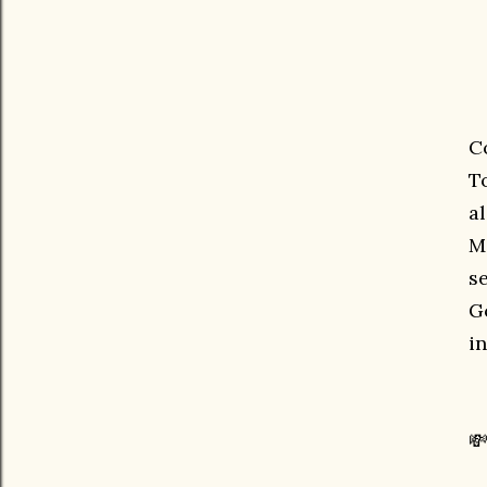
C
T
a
M
se
G
i
