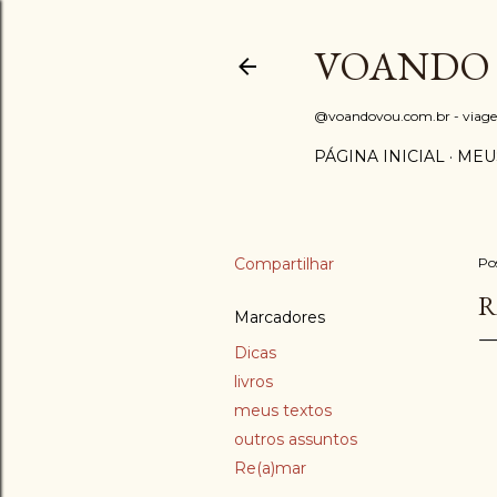
VOANDO
@voandovou.com.br - viagens 
PÁGINA INICIAL
MEU
Compartilhar
Po
R
Marcadores
Dicas
livros
meus textos
outros assuntos
Re(a)mar