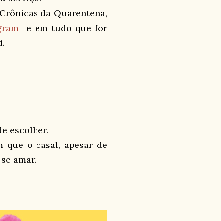
Crônicas da Quarentena
,
gram
e em tudo que for
i.
de escolher.
m que o casal, apesar de
se amar.