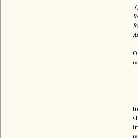
"
R
R
Am
O
m
I
v
i
m