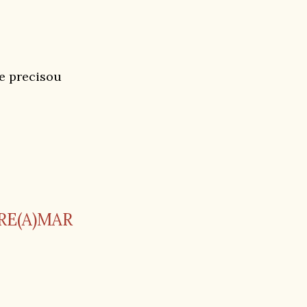
ue precisou
RE(A)MAR