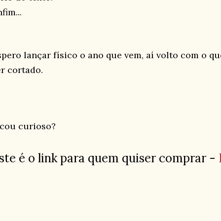
fim...
spero lançar físico o ano que vem, aí volto com o q
er cortado.
icou curioso?
ste é o link para quem quiser comprar -