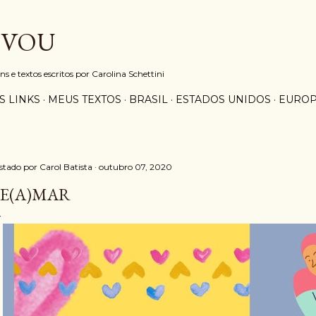
Pular para o conteúdo principal
 VOU
e textos escritos por Carolina Schettini
S LINKS
MEUS TEXTOS
BRASIL
ESTADOS UNIDOS
EURO
stado por
Carol Batista
outubro 07, 2020
E(A)MAR