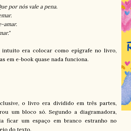
Que por nós vale a pena.
emar.
e-amar.
ar."
 intuito era colocar como epígrafe no livro,
as em e-book quase nada funciona.
nclusive, o livro era dividido em três partes,
irou um bloco só. Segundo a diagramadora,
ria ficar um espaço em branco estranho no
eio do texto.