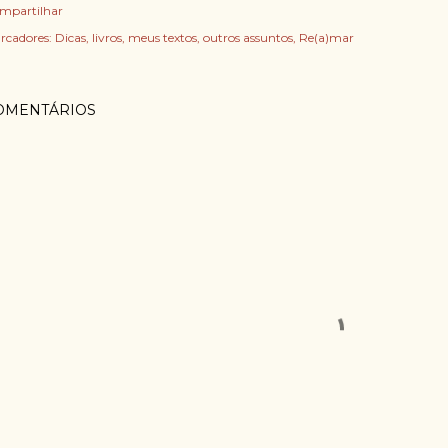
mpartilhar
rcadores:
Dicas
livros
meus textos
outros assuntos
Re(a)mar
OMENTÁRIOS