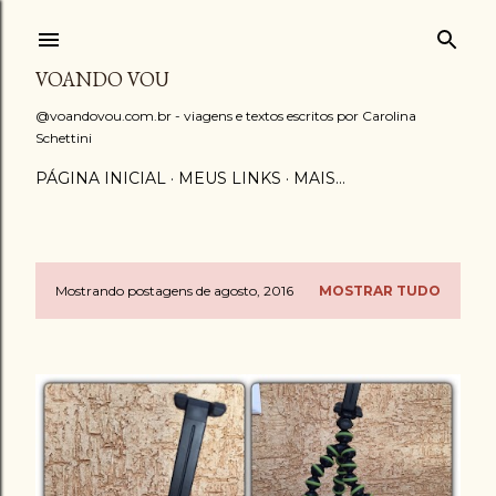
Pular para o conteúdo principal
VOANDO VOU
@voandovou.com.br - viagens e textos escritos por Carolina
Schettini
PÁGINA INICIAL
MEUS LINKS
MAIS…
Mostrando postagens de agosto, 2016
MOSTRAR TUDO
P
o
s
t
a