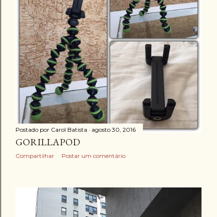
g
e
n
s
Postado por
Carol Batista
agosto 30, 2016
GORILLAPOD
Compartilhar
Postar um comentário