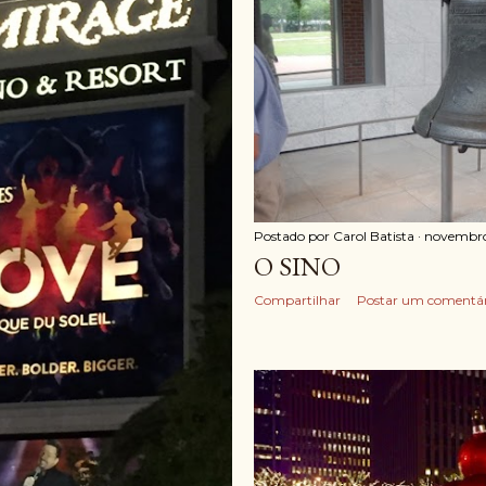
Postado por
Carol Batista
novembro
O SINO
Compartilhar
Postar um comentár