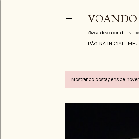
VOANDO
@voandovou.com.br - viagens 
PÁGINA INICIAL
MEU
Mostrando postagens de nove
P
o
s
t
a