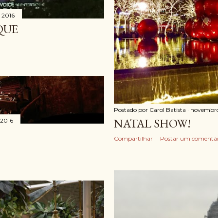
 2016
QUE
Postado por
Carol Batista
novembro
NATAL SHOW!
 2016
Compartilhar
Postar um comentár