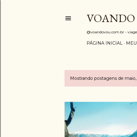
VOANDO
@voandovou.com.br - viagens 
PÁGINA INICIAL
MEU
Mostrando postagens de maio,
P
o
s
t
a