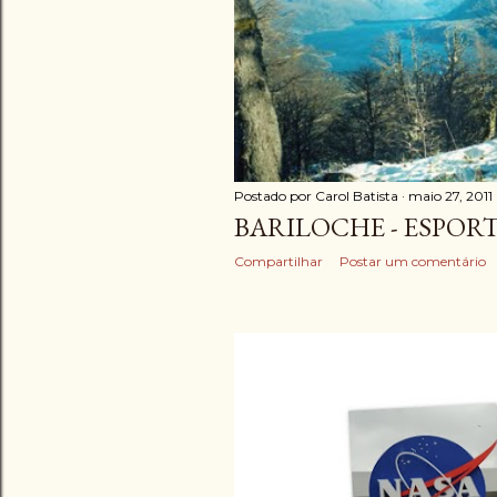
g
e
n
s
Postado por
Carol Batista
maio 27, 2011
BARILOCHE - ESPOR
Compartilhar
Postar um comentário