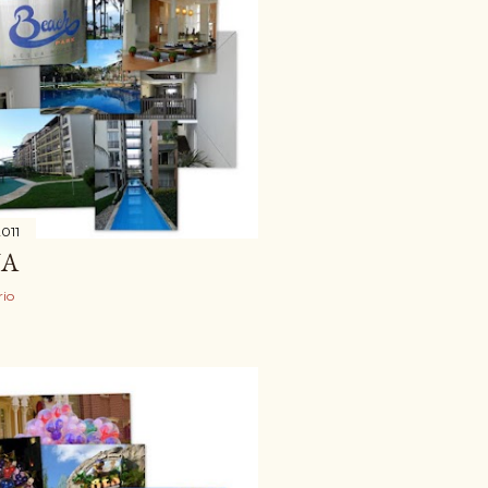
2011
UA
io