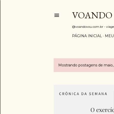
VOANDO
@voandovou.com.br - viagens 
PÁGINA INICIAL
MEU
Mostrando postagens de maio,
P
o
s
t
a