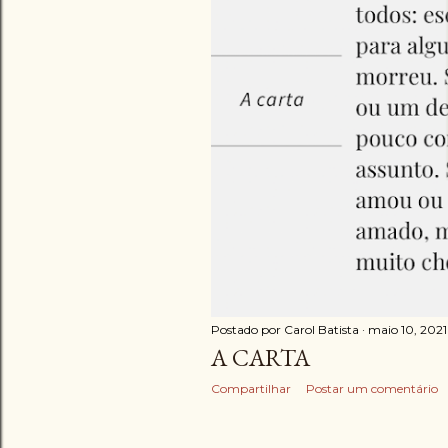
g
e
n
s
Postado por
Carol Batista
maio 10, 2021
A CARTA
Compartilhar
Postar um comentário