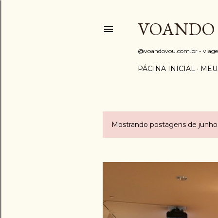
VOANDO
@voandovou.com.br - viagens 
PÁGINA INICIAL
MEU
Mostrando postagens de junho
P
o
s
t
a