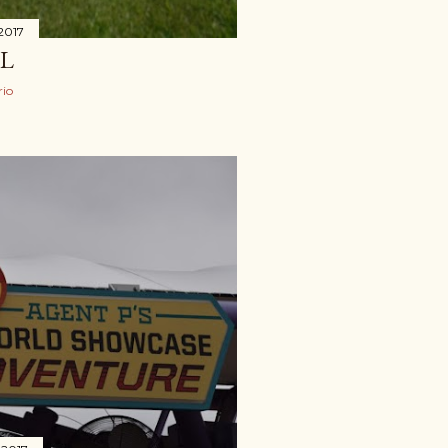
 2017
L
io