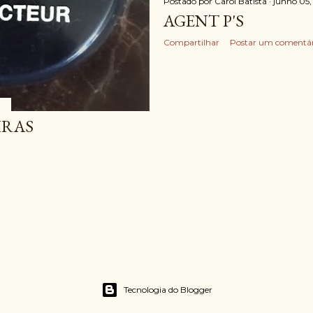
Postado por
Carol Batista
junho 05,
AGENT P'S
Compartilhar
Postar um comentár
7
IRAS
Tecnologia do Blogger