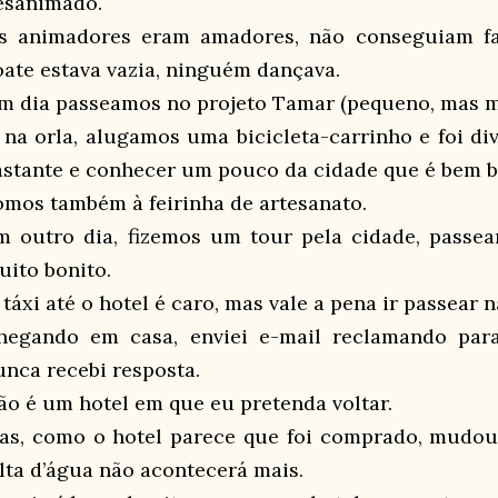
esanimado.
s animadores eram amadores, não conseguiam faz
oate estava vazia, ninguém dançava.
m dia passeamos no projeto Tamar (pequeno, mas mu
, na orla, alugamos uma bicicleta-carrinho e foi di
astante e conhecer um pouco da cidade que é bem b
omos também à feirinha de artesanato.
m outro dia, fizemos um tour pela cidade, passea
uito bonito.
táxi até o hotel é caro, mas vale a pena ir passear n
hegando em casa, enviei e-mail reclamando para
unca recebi resposta.
ão é um hotel em que eu pretenda voltar.
as, como o hotel parece que foi comprado, mudou 
alta d’água não acontecerá mais.