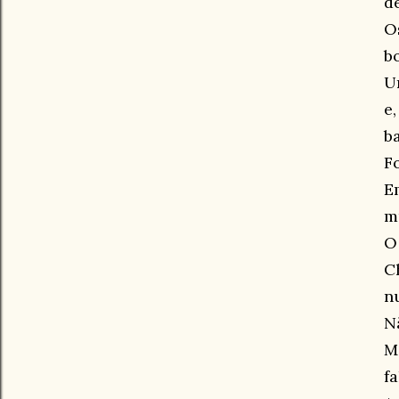
d
O
b
U
e
b
F
E
m
O 
C
n
N
M
f