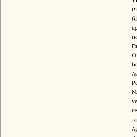
T
P
f
a
n
F
O
h
A
P
N
v
re
J
A