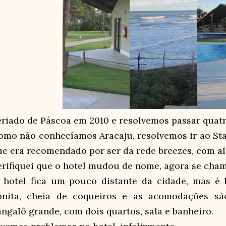
eriado de Páscoa em 2010 e resolvemos passar quatr
omo não conhecíamos Aracaju, resolvemos ir ao Star
ue era recomendado por ser da rede breezes, com all
erifiquei que o hotel mudou de nome, agora se cham
 hotel fica um pouco distante da cidade, mas é 
onita, cheia de coqueiros e as acomodações s
angalô grande, com dois quartos, sala e banheiro.