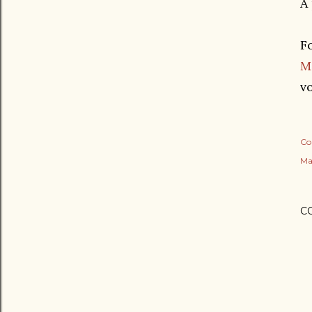
A
F
M
vo
Co
Ma
C