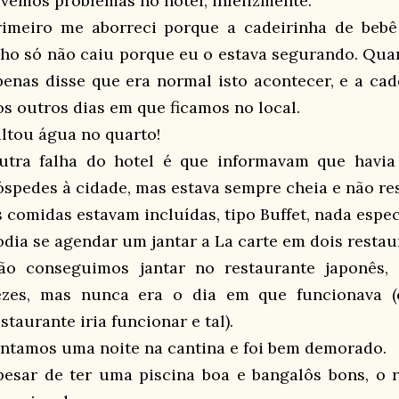
ivemos problemas no hotel, infelizmente.
rimeiro me aborreci porque a cadeirinha de beb
ilho só não caiu porque eu o estava segurando. Qua
penas disse que era normal isto acontecer, e a cad
os outros dias em que ficamos no local.
altou água no quarto!
utra falha do hotel é que informavam que havia
óspedes à cidade, mas estava sempre cheia e não re
s comidas estavam incluídas, tipo Buffet, nada espec
odia se agendar um jantar a La carte em dois restau
ão conseguimos jantar no restaurante japonês, 
ezes, mas nunca era o dia em que funcionava (
staurante iria funcionar e tal).
antamos uma noite na cantina e foi bem demorado.
pesar de ter uma piscina boa e bangalôs bons, o 