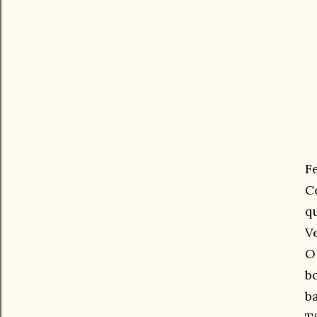
F
C
q
V
O
b
b