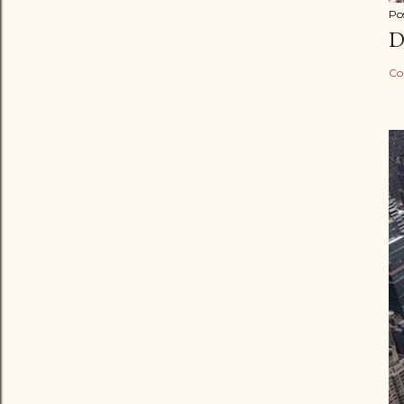
Po
D
Co