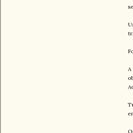
s
U
t
Fo
A
o
A
T
e
O