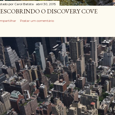
stado por
Carol Batista
abril 30, 2015
ESCOBRINDO O DISCOVERY COVE
mpartilhar
Postar um comentário